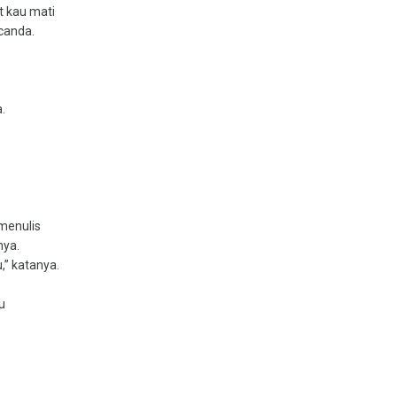
t kau mati
rcanda.
.
menulis
nya.
” katanya.
u