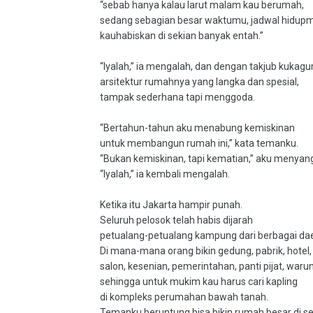
“sebab hanya kalau larut malam kau berumah,
sedang sebagian besar waktumu, jadwal hidup
kauhabiskan di sekian banyak entah.”
“Iyalah,” ia mengalah, dan dengan takjub kukag
arsitektur rumahnya yang langka dan spesial,
tampak sederhana tapi menggoda.
“Bertahun-tahun aku menabung kemiskinan
untuk membangun rumah ini,” kata temanku.
“Bukan kemiskinan, tapi kematian,” aku menyan
“Iyalah,” ia kembali mengalah.
Ketika itu Jakarta hampir punah.
Seluruh pelosok telah habis dijarah
petualang-petualang kampung dari berbagai da
Di mana-mana orang bikin gedung, pabrik, hotel,
salon, kesenian, pemerintahan, panti pijat, waru
sehingga untuk mukim kau harus cari kapling
di kompleks perumahan bawah tanah.
Temanku beruntung bisa bikin rumah besar di s