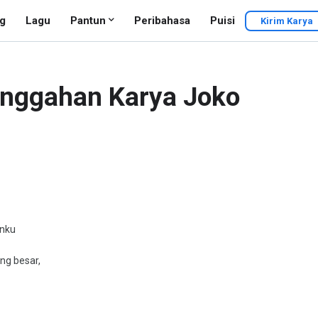
g
Lagu
Pantun
Peribahasa
Puisi
Kirim Karya
inggahan Karya Joko
anku
ng besar,