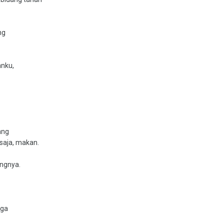
ng
anku,
ang
 saja, makan.
ngnya.
aga