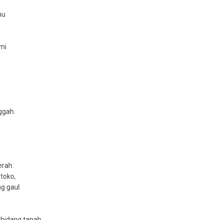
mu
umi
ggah.
erah.
 toko,
ng gaul
ebidang tanah