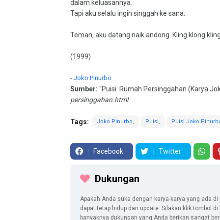
dalam keluasannya.
Tapi aku selalu ingin singgah ke sana.
Teman, aku datang naik andong. Kling klong kling
(1999)
-
Joko Pinurbo
Sumber:
"Puisi: Rumah Persinggahan (Karya Jok
persinggahan.html
.
Tags:
Joko Pinurbo
Puisi
Puisi Joko Pinurb
Facebook
Twitter
Dukungan
Apakah Anda suka dengan karya-karya yang ada di 
dapat tetap hidup dan update. Silakan klik tombol d
banyaknya dukungan yang Anda berikan sangat berar