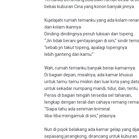
bekas kuburan Cina yang konon banyak jinnya.
Kujelajahi rumah temanku yang ada kolam rena
dan kolam ikannya.
Dinding-dindingnya penuh lukisan dan topeng.
“Jin tidak berani gentayangan di sini,” sindir tem
“sebab jin takut topeng, apalagi topengnya
lebih ganteng dari kamu.”
Wah, rumah temanku banyak benar kamarnya.
Di bagian depan, misalnya, ada kamar khusus
untuk tamu-tamu miskin dari luar kota yang dat
untuk sekadar numpang mandi, tidur, dan, tentu
Persis di bagian tengah tersedia sel tahanan,
lengkap dengan terali dan cahaya remang-rema
“Siapa tahu ada seniman kriminal
tiba-tiba mengamuk di sini,” jelasnya.
Nun di pojok belakang ada kamar gelap yang dij
sepasang jerangkong, dirancang untuk kuburan.