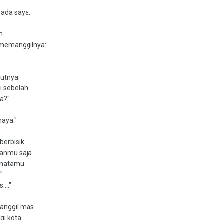
ada saya.
h
 memanggilnya:
utnya:
di sebelah
ya?"
haya."
berbisik
uanmu saja.
k matamu
"
..."
panggil mas
gi kota.