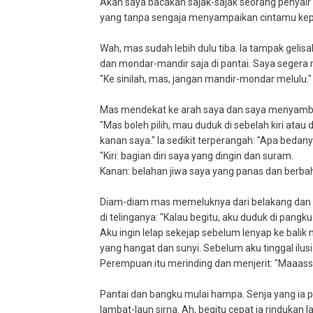
Akan saya bacakan sajak-sajak seorang penyair
yang tanpa sengaja menyampaikan cintamu kep
Wah, mas sudah lebih dulu tiba. Ia tampak gelisa
dan mondar-mandir saja di pantai. Saya segera
"Ke sinilah, mas, jangan mandir-mondar melulu."
Mas mendekat ke arah saya dan saya menyamb
"Mas boleh pilih, mau duduk di sebelah kiri atau 
kanan saya." Ia sedikit terperangah: "Apa bedan
"Kiri: bagian diri saya yang dingin dan suram.
Kanan: belahan jiwa saya yang panas dan berba
Diam-diam mas memeluknya dari belakang dan 
di telinganya: "Kalau begitu, aku duduk di pangk
Aku ingin lelap sekejap sebelum lenyap ke bali
yang hangat dan sunyi. Sebelum aku tinggal ilusi.
Perempuan itu merinding dan menjerit: "Maaasss.
Pantai dan bangku mulai hampa. Senja yang ia 
lambat-laun sirna. Ah, begitu cepat ia rindukan la