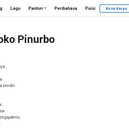
g
Lagu
Pantun
Peribahasa
Puisi
Kirim Karya
oko Pinurbo
aya
a.
a sendiri.
s.
isa
 mengajakmu
.