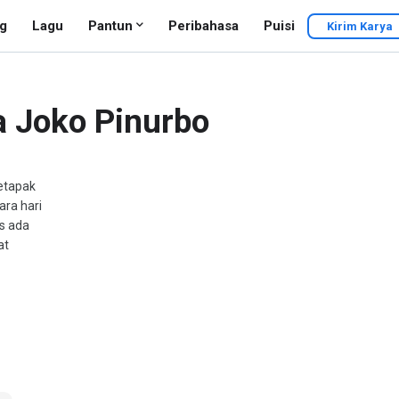
g
Lagu
Pantun
Peribahasa
Puisi
Kirim Karya
a Joko Pinurbo
setapak
ra hari
as ada
at