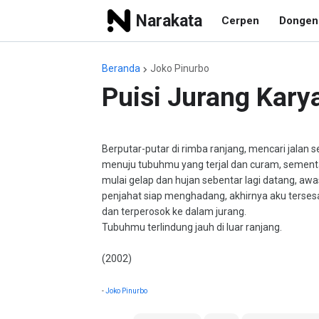
Narakata
Cerpen
Dongen
Beranda
Joko Pinurbo
Puisi Jurang Kary
Berputar-putar di rimba ranjang, mencari jalan 
menuju tubuhmu yang terjal dan curam, sementa
mulai gelap dan hujan sebentar lagi datang, aw
penjahat siap menghadang, akhirnya aku terses
dan terperosok ke dalam jurang.
Tubuhmu terlindung jauh di luar ranjang.
(2002)
-
Joko Pinurbo