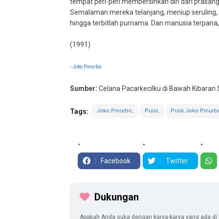
tempat peri-peri membersihkan diri dari prasan
Semalaman mereka telanjang, meniup seruling,
hingga terbitlah purnama. Dan manusia terpana,
(1991)
-
Joko Pinurbo
Sumber:
Celana Pacarkecilku di Bawah Kibaran 
Tags:
Joko Pinurbo
Puisi
Puisi Joko Pinurb
Facebook
Twitter
Dukungan
Apakah Anda suka dengan karya-karya yang ada di 