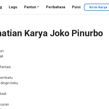
g
Lagu
Pantun
Peribahasa
Puisi
Kirim Karya
atian Karya Joko Pinurbo
ri.
li
fantasi.
 membatu.
 dingin beku.
badi.
ncuran