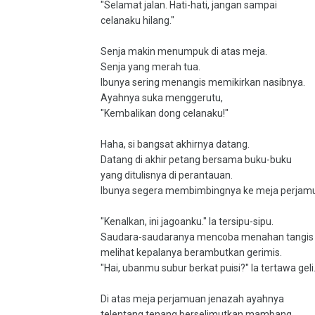
"Selamat jalan. Hati-hati, jangan sampai
celanaku hilang."
Senja makin menumpuk di atas meja.
Senja yang merah tua.
Ibunya sering menangis memikirkan nasibnya.
Ayahnya suka menggerutu,
"Kembalikan dong celanaku!"
Haha, si bangsat akhirnya datang.
Datang di akhir petang bersama buku-buku
yang ditulisnya di perantauan.
Ibunya segera membimbingnya ke meja perjam
"Kenalkan, ini jagoanku." Ia tersipu-sipu.
Saudara-saudaranya mencoba menahan tangis
melihat kepalanya berambutkan gerimis.
"Hai, ubanmu subur berkat puisi?" Ia tertawa geli
Di atas meja perjamuan jenazah ayahnya
telentang tenang berselimutkan mambang.