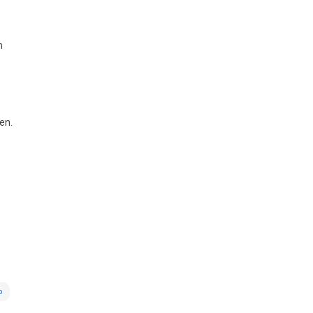
n
en.
o