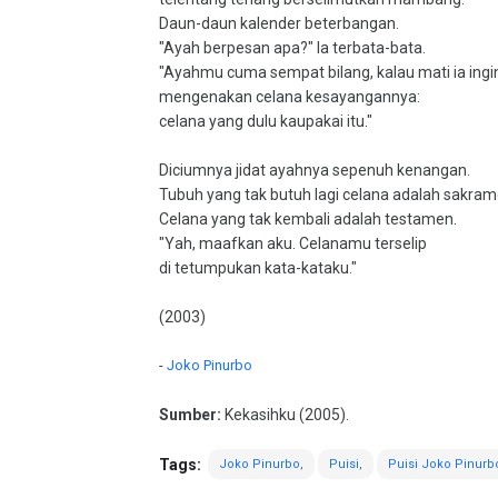
Daun-daun kalender beterbangan.
"Ayah berpesan apa?" Ia terbata-bata.
"Ayahmu cuma sempat bilang, kalau mati ia ingi
mengenakan celana kesayangannya:
celana yang dulu kaupakai itu."
Diciumnya jidat ayahnya sepenuh kenangan.
Tubuh yang tak butuh lagi celana adalah sakram
Celana yang tak kembali adalah testamen.
"Yah, maafkan aku. Celanamu terselip
di tetumpukan kata-kataku."
(2003)
-
Joko Pinurbo
Sumber:
Kekasihku (2005).
Tags:
Joko Pinurbo
Puisi
Puisi Joko Pinurb