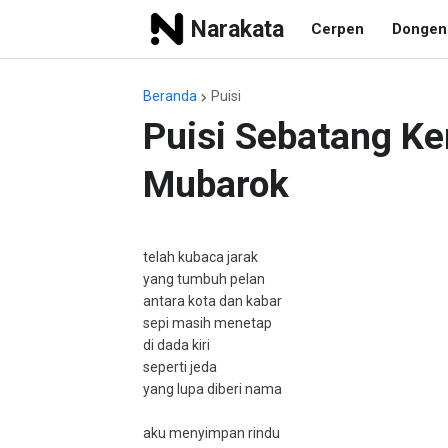
Narakata
Cerpen
Dongen
Beranda
Puisi
Puisi Sebatang Ke
Mubarok
telah kubaca jarak
yang tumbuh pelan
antara kota dan kabar
sepi masih menetap
di dada kiri
seperti jeda
yang lupa diberi nama
aku menyimpan rindu