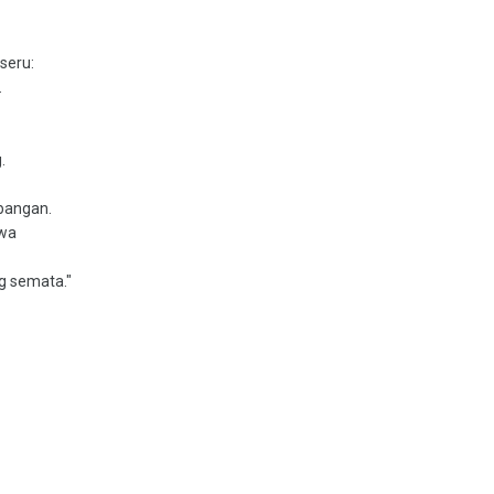
seru:
.
.
bangan.
awa
g semata."