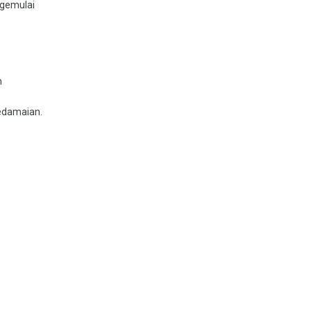
 gemulai
h
edamaian.