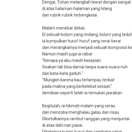
Dengar, Tuhan melangkah lewat dengan sangat
di atas halaman-halaman yang hilang
dan rubrik-rubrik terbengkelai.
Malam menebar debar.
Di sebuah kolom yang rindang, kolom yang tedu
ia kumpulkan huruf-huruf yang cerai-berai
dan merangkainya menjadi sebuah komposisi k
Namun masih juga ia cabar:
"Kenapa ya aku masih kesepian.
Seakan tak bisa damai tanpa suara-suara riuh
dan kata-kata gaduh."
"Mungkin karena kau terlampau terikat
pada makna yang berkelebat sesaat,"
demikian seperti telah ia temukan jawaban.
Begitulah, ia hikmati malam yang cerau
dan mencoba menghalau galau dan risau.
Dibetulkannya rambut ranggas yang menjuntai
di atas dahi nan pasai.
Dibelainya kumis kusut dan cambang capai