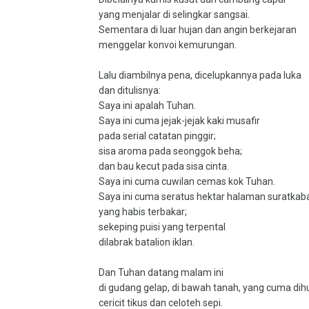
yang menjalar di selingkar sangsai.
Sementara di luar hujan dan angin berkejaran
menggelar konvoi kemurungan.
Lalu diambilnya pena, dicelupkannya pada luka
dan ditulisnya:
Saya ini apalah Tuhan.
Saya ini cuma jejak-jejak kaki musafir
pada serial catatan pinggir;
sisa aroma pada seonggok beha;
dan bau kecut pada sisa cinta.
Saya ini cuma cuwilan cemas kok Tuhan.
Saya ini cuma seratus hektar halaman suratkab
yang habis terbakar;
sekeping puisi yang terpental
dilabrak batalion iklan.
Dan Tuhan datang malam ini
di gudang gelap, di bawah tanah, yang cuma dih
cericit tikus dan celoteh sepi.