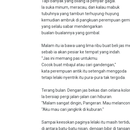
Tapi banyak yang bilang ia penyair gagal.
Ia suka minum, meracau, dan kalau mabuk
tubuhnya yang tambun terhuyung-huyung
kemudian ambruk di pangkuan perempuan gem
yang selalu sabar mendengarkan
bualan-bualannya yang gombal.
Malam itu ia bawa uang lima ribu buat beli jas m
sebab ia akan pesiar ke tempat yang indah.
"Jas ini memang pas untukmu.
Cocok buat mbajul atau cari gandengan,"
kata perempuan antik itu setengah menggoda
tetapi lelaki nyentrik itu pura-pura tak tergoda.
Terang bulan. Dengan jas bekas dan celana kolo
Ia bersiap pergi jalan-jalan cari hiburan.
"Malam sangat dingin, Pangeran. Mau melanco
"Aku mau cari jangkrik di kuburan."
Sampai keesokan paginya lelaki itu masih tertidu
di antara batu-batu nisan, dengan bibir di tangan