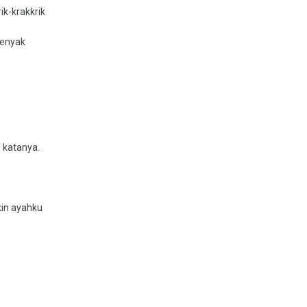
ik-krakkrik
yenyak
" katanya.
kin ayahku