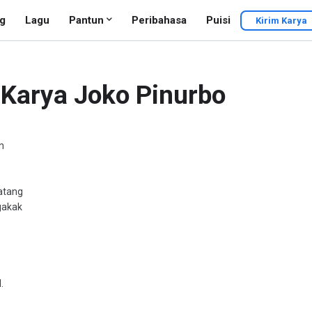
g
Lagu
Pantun
Peribahasa
Puisi
Kirim Karya
r Karya Joko Pinurbo
n
atang
gakak
.