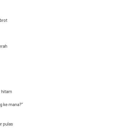
brot
erah
r hitam
ng ke mana?"
r pulas