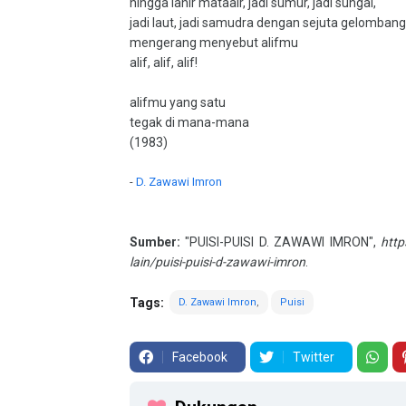
hingga lahir mataair, jadi sumur, jadi sungai,
jadi laut, jadi samudra dengan sejuta gelombang
mengerang menyebut alifmu
alif, alif, alif!
alifmu yang satu
tegak di mana-mana
(1983)
-
D. Zawawi Imron
Sumber:
"PUISI-PUISI D. ZAWAWI IMRON",
http
lain/puisi-puisi-d-zawawi-imron
.
Tags:
D. Zawawi Imron
Puisi
Facebook
Twitter