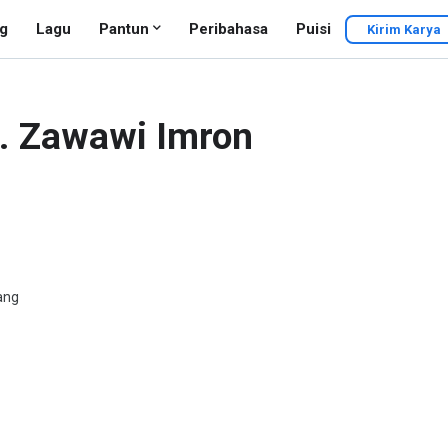
g
Lagu
Pantun
Peribahasa
Puisi
Kirim Karya
D. Zawawi Imron
ang