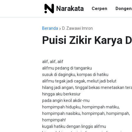
Narakata
Cerpen
Dongen
Beranda
D. Zawawi Imron
Puisi Zikir Karya 
alif, alif, alif
alifmu pedang di tanganku
susuk di dagingku, kompas di hatiku
alifmu tegak jadi cagak, meliut jadi belut
hilang jadi angan, tinggal bekas menetaskan ter
hingga aku berkesiur
pada angin kecil akdir-mu
hompimpah hidupku, hompimpah matiku,
hompimpah nasibku, hompimpah, hompimpah,
hompimpah!
kugali hatiku dengan linggis alifmu