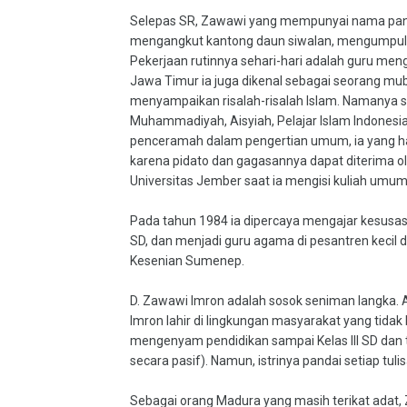
Selepas SR, Zawawi yang mempunyai nama pangg
mengangkut kantong daun siwalan, mengumpulka
Pekerjaan rutinnya sehari-hari adalah guru meng
Jawa Timur ia juga dikenal sebagai seorang mub
menyampaikan risalah-risalah Islam. Namanya sud
Muhammadiyah, Aisyiah, Pelajar Islam Indonesia
penceramah dalam pengertian umum, ia yang h
karena pidato dan gagasannya dapat diterima ole
Universitas Jember saat ia mengisi kuliah umum
Pada tahun 1984 ia dipercaya mengajar kesusa
SD, dan menjadi guru agama di pesantren kecil
Kesenian Sumenep.
D. Zawawi Imron adalah sosok seniman langka.
Imron lahir di lingkungan masyarakat yang tida
mengenyam pendidikan sampai Kelas III SD dan 
secara pasif). Namun, istrinya pandai setiap tul
Sebagai orang Madura yang masih terikat adat