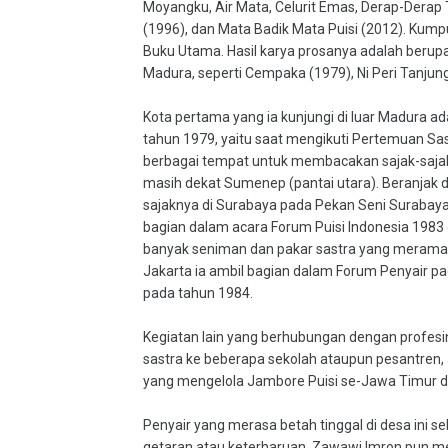
Moyangku, Air Mata, Celurit Emas, Derap-Derap 
(1996), dan Mata Badik Mata Puisi (2012). Ku
Buku Utama. Hasil karya prosanya adalah berupa
Madura, seperti Cempaka (1979), Ni Peri Tanju
Kota pertama yang ia kunjungi di luar Madura 
tahun 1979, yaitu saat mengikuti Pertemuan Sas
berbagai tempat untuk membacakan sajak-sajak
masih dekat Sumenep (pantai utara). Beranjak
sajaknya di Surabaya pada Pekan Seni Surabaya.
bagian dalam acara Forum Puisi Indonesia 1983
banyak seniman dan pakar sastra yang meramalk
Jakarta ia ambil bagian dalam Forum Penyair 
pada tahun 1984.
Kegiatan lain yang berhubungan dengan profesi
sastra ke beberapa sekolah ataupun pesantren,
yang mengelola Jambore Puisi se-Jawa Timur d
Penyair yang merasa betah tinggal di desa ini se
getaran atau keterharuan. Zawawi Imron pun m