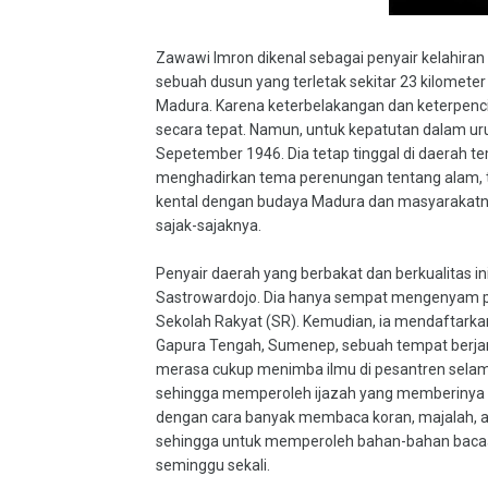
Zawawi Imron dikenal sebagai penyair kelahir
sebuah dusun yang terletak sekitar 23 kilometer
Madura. Karena keterbelakangan dan keterpencil
secara tepat. Namun, untuk kepatutan dalam uru
Sepetember 1946. Dia tetap tinggal di daerah 
menghadirkan tema perenungan tentang alam, t
kental dengan budaya Madura dan masyarakatn
sajak-sajaknya.
Penyair daerah yang berbakat dan berkualitas 
Sastrowardojo. Dia hanya sempat mengenyam pe
Sekolah Rakyat (SR). Kemudian, ia mendaftarkan 
Gapura Tengah, Sumenep, sebuah tempat berjar
merasa cukup menimba ilmu di pesantren selama 
sehingga memperoleh ijazah yang memberinya pe
dengan cara banyak membaca koran, majalah, at
sehingga untuk memperoleh bahan-bahan bacaan i
seminggu sekali.