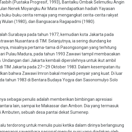
Tasbih (Pustaka Progresif, 1993), Bantalku Ombak Selimutku Angin
mpulan Nenek Moyangku Air Mata mendapatkan hadiah Yayasan
 buku-buku cerita remaja yang mengangkat cerita-cerita rakyat
ng Wulan (1980), dan Bangsacara Ragapadmi (1980).
adalah Surabaya pada tahun 1977, kemudian kota Jakarta pada
trawan Nusantara di TIM. Selanjutnya, ia sering diundang ke
nya, misalnya pertama-tama di Pasongsongan yang terhitung
 dari Pulau Madura, pada tahun 1993 Zawawi tampil membacakan
 Undangan dari Jakarta kembali diperolehnya untuk ikut ambil
 di TIM Jakarta pada 27—29 Oktober 1983. Dalam kesempatan itu
an bahwa Zawawi Imron bakal menjadi penyair yang kuat. Di luar
pada tahun 1983 di Bentara Budaya Yogya dan Sasonomulyo Solo
nya sebagai penulis adalah memberikan bimbingan apresiasi
 antara lain, sampai ke Makassar dan Ambon. Dia yang termasuk
i Ambuten, sebuah desa pantai dekat Sumenep.
lalu terdorong untuk menulis puisi ketika dalam dirinya berlangsung
emenangi sayembara nasional menulis puisi yang diadakan oleh