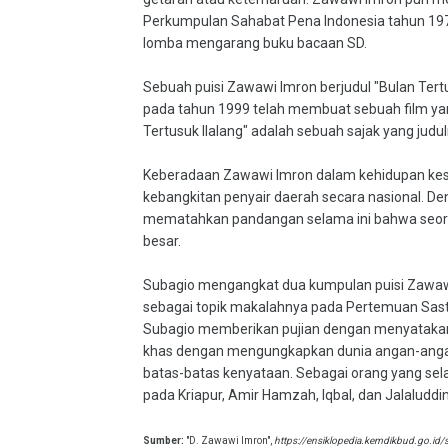
Perkumpulan Sahabat Pena Indonesia tahun 197
lomba mengarang buku bacaan SD.
Sebuah puisi Zawawi Imron berjudul "Bulan Tertu
pada tahun 1999 telah membuat sebuah film yan
Tertusuk Ilalang" adalah sebuah sajak yang judu
Keberadaan Zawawi Imron dalam kehidupan kesu
kebangkitan penyair daerah secara nasional. D
mematahkan pandangan selama ini bahwa seorang
besar.
Subagio mengangkat dua kumpulan puisi Zawawi,
sebagai topik makalahnya pada Pertemuan Sast
Subagio memberikan pujian dengan menyatakan
khas dengan mengungkapkan dunia angan-anga
batas-batas kenyataan. Sebagai orang yang s
pada Kriapur, Amir Hamzah, Iqbal, dan Jalaluddin
Sumber:
"D. Zawawi Imron",
https://ensiklopedia.kemdikbud.go.id/