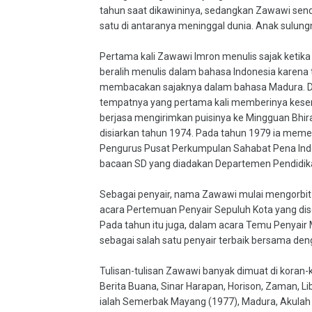
tahun saat dikawininya, sedangkan Zawawi sendir
satu di antaranya meninggal dunia. Anak sulung
Pertama kali Zawawi Imron menulis sajak ketik
beralih menulis dalam bahasa Indonesia karen
membacakan sajaknya dalam bahasa Madura. Di
tempatnya yang pertama kali memberinya kesemp
berjasa mengirimkan puisinya ke Mingguan Bhir
disiarkan tahun 1974. Pada tahun 1979 ia memen
Pengurus Pusat Perkumpulan Sahabat Pena Ind
bacaan SD yang diadakan Departemen Pendidik
Sebagai penyair, nama Zawawi mulai mengorbit
acara Pertemuan Penyair Sepuluh Kota yang dis
Pada tahun itu juga, dalam acara Temu Penyair
sebagai salah satu penyair terbaik bersama deng
Tulisan-tulisan Zawawi banyak dimuat di koran-
Berita Buana, Sinar Harapan, Horison, Zaman, Li
ialah Semerbak Mayang (1977), Madura, Akulah L