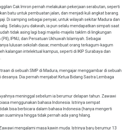
ilan Cak Imron pernah melakukan pekerjaan serabutan, seperti
n batu untuk pembuatan jalan, dan menjadi kuli angkat barang.
aji. Di samping sebagai penyair, untuk wilayah sekitar Madura dan
alig. Selaku juru dakwah, ia pun selalu mendapatkan simpati saat
ah tidak asing lagi bagi majelis-majelis taklim di lingkungan
 (PII), IPNU, dan Persatuan Ukhuwah Islamiyah. Sebagai
anya lulusan sekolah dasar, membuat orang terkagum-kagum
h kalangan intelektual kampus, seperti di IKIP Surabaya dan
.
straan di sebuah SMP di Madura, mengajar menggambar di sebuah
 di desanya. Dia pernah menjabat Ketua Bidang Sastra Lembaga
 Ayahnya meninggal sebelum ia berumur delapan tahun. Zawawi
k biasa menggunakan bahasa Indonesia. Istrinya sempat
tidak bisa berbicara dalam bahasa Indonesia (hanya mengerti
isan suaminya hingga tidak pernah ada yang hilang.
, Zawawi mengalami masa kawin muda. Istrinya baru berumur 13