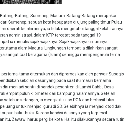
an Batang-Batang, Sumenep, Madura. Batang-Batang merupakan
 dari Sumenep, sebuah kota kabupaten di ujung paling timur Pulau
an daerah kelahirannya, ia tidak mengetahui tanggal kelahirannya
san administrasi, dalam KTP tercatat pada tanggal 19
tempat ia menulis sajak-sajaknya. Sajak-sajaknya umumnya
erutama alam Madura. Lingkungan tempat ia dilahirkan sangat
ya sangat taat beragama (Islam) sehingga mempengaruhi tema
ini pertama-tama ditemukan dan dipromosikan oleh penyair Subagio
ndidikan sekolah dasar yang pada saat itu masih bernama
diri menjadi santri di pondok pesantren di Lambi Cabbi, Desa
ak empat puluh kilometer dari kampung halamannya. Setelah
setahun setengah, ia mengikuti ujian PGA dan berhasil lulus
luang untuk menjadi guru di SD. Selebihnya ia menjadi otodidak
aupun buku-buku. Karena kondisi desanya yang terpencil
tu, Zawawi harus pergi ke kota. Hal itu dilakukannya secara rutin