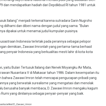
9 dan mendapatkan hadiah dari Depdikbud RI tahun 1981 untuk
suk Ilalang" menjadi terkenal karena sutradara Garin Nugroho
g diilhami dan diberi nama dengan judul yang sama. "Bulan
lnya dipakai untuk menamai judul kumpulan puisinya.
sastraan Indonesia terletak pada perannya sebagai pelopor
engan demikian, Zawawi Imronlah yang pertama-tama berhasil
 penyair Indonesia yang berkualitas mesti lahir di kota-kota
 yaitu Bulan Tertusuk Ilalang dan Nenek Moyangku Air Mata,
rawan Nusantara V di Makasar tahun 1986. Dalam kesempatan itu
 bahwa Zawawi Imron telah mencapai pengucapan pribadi yang
nnya yang berwatak surealisme yang mengatasi dan menolak
elalu berusaha banyak membaca, D. Zawawi Imron mengaku kagum
 Rumi yang dinilainya sebagai penyair-penyair yang baik.
sastra/artikel/D_Zawawi_Imron