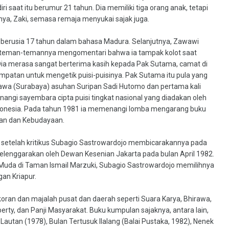
i saat itu berumur 21 tahun. Dia memiliki tiga orang anak, tetapi
nya, Zaki, semasa remaja menyukai sajak juga.
a berusia 17 tahun dalam bahasa Madura. Selanjutnya, Zawawi
a teman-temannya mengomentari bahwa ia tampak kolot saat
a merasa sangat berterima kasih kepada Pak Sutama, camat di
atan untuk mengetik puisi-puisinya. Pak Sutama itu pula yang
awa (Surabaya) asuhan Suripan Sadi Hutomo dan pertama kali
angi sayembara cipta puisi tingkat nasional yang diadakan oleh
onesia. Pada tahun 1981 ia memenangi lomba mengarang buku
an dan Kebudayaan.
 setelah kritikus Subagio Sastrowardojo membicarakannya pada
elenggarakan oleh Dewan Kesenian Jakarta pada bulan April 1982.
 Muda di Taman Ismail Marzuki, Subagio Sastrowardojo memilihnya
an Kriapur.
koran dan majalah pusat dan daerah seperti Suara Karya, Bhirawa,
berty, dan Panji Masyarakat. Buku kumpulan sajaknya, antara lain,
autan (1978), Bulan Tertusuk Ilalang (Balai Pustaka, 1982), Nenek