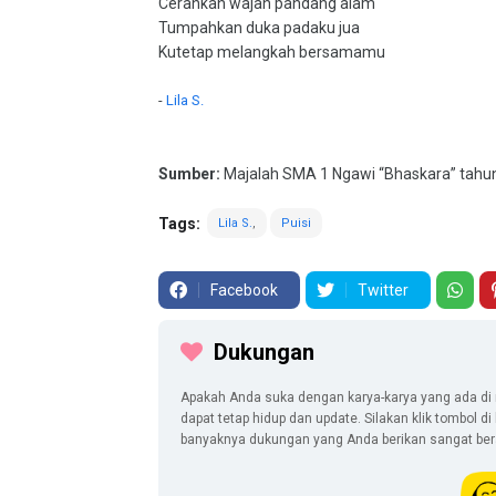
Cerahkan wajah pandang alam
Tumpahkan duka padaku jua
Kutetap melangkah bersamamu
-
Lila S.
Sumber:
Majalah SMA 1 Ngawi “Bhaskara” tahu
Tags:
Lila S.
Puisi
Facebook
Twitter
Dukungan
Apakah Anda suka dengan karya-karya yang ada di 
dapat tetap hidup dan update. Silakan klik tombol d
banyaknya dukungan yang Anda berikan sangat berar