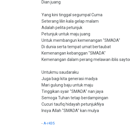
Dian juang
Yang kini tinggal segumpal Cuma
Seterang lilin kala gelap malam
Adalah pelita petunjuk
Petunjuk untuk maju juang
Untuk membangun kemenangan "SMADA"
Di dunia serta tempat umat bertaubat
Kemenangan kebanggan "SMADA"
Kemenangan dalam perang melawan iblis sayto
Untukmu saudaraku
Juga bagi kita generasi madya
Mari gulung baju untuk maju
Tinggikan syair "SMADA" nan jaya
Semoga Tuhan tetap berdampingan
Cucuri taufiq hidayah petunjukNya
Insya Allah "SMADA" kan mulya
-
A-r435