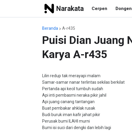
Narakata
Cerpen
Dongen
Beranda
A-r435
Puisi Dian Juang
Karya A-r435
Lilin redup tak merayapi malam
Samar-samar nanar terlintas sekilas berkilat
Pertanda api kecil tumbuh sudah
Api inti pembasmi neraka pikir jahil
Api juang canang tantangan
Buat pembakar ahklak rusak
Budi buruk iman kafir jahat pikir
Perusak bumi ILAHI murni
Bumi isi suci dari dengki dan lebih lagi