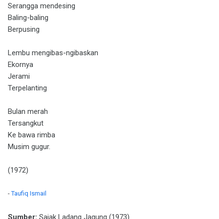
Serangga mendesing
Baling-baling
Berpusing
Lembu mengibas-ngibaskan
Ekornya
Jerami
Terpelanting
Bulan merah
Tersangkut
Ke bawa rimba
Musim gugur.
(1972)
-
Taufiq Ismail
Sumber:
Sajak Ladang Jagung (1973).