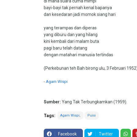
di mana suara cuma mimpi
bayi-bayi tak pernah kenal bapanya
dan kesedaran jadi momok siang hari
yang terampas dan diperas
yang diburu dan yang hilang
kini kembali dari malam buta
pagi baru telah datang
dengan matahari manusia tertindas
(Perkebunan teh Bah birong ulu, 3 Februari 1952
-
Agam Wispi
Sumber:
Yang Tak Terbungkamkan (1959).
Tags:
Agam Wispi
Puisi
Facebook
Twitter