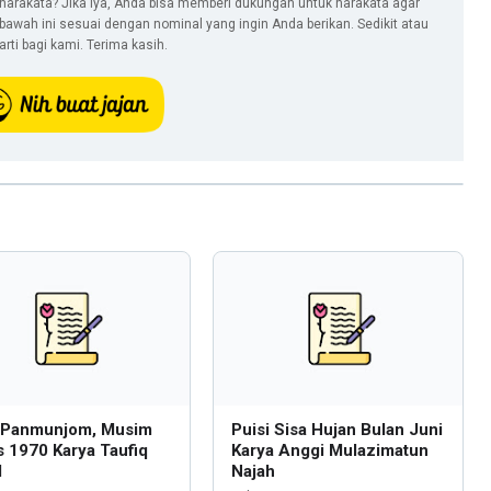
narakata? Jika iya, Anda bisa memberi dukungan untuk narakata agar
i bawah ini sesuai dengan nominal yang ingin Anda berikan. Sedikit atau
ti bagi kami. Terima kasih.
i Panmunjom, Musim
Puisi Sisa Hujan Bulan Juni
 1970 Karya Taufiq
Karya Anggi Mulazimatun
l
Najah