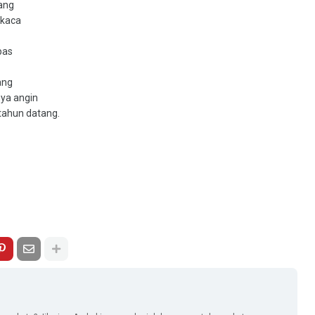
ang
 kaca
pas
ang
ya angin
 tahun datang.