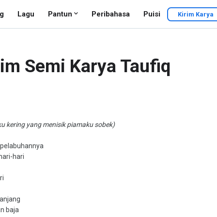
g
Lagu
Pantun
Peribahasa
Puisi
Kirim Karya
im Semi Karya Taufiq
 kering yang menisik piamaku sobek)
di pelabuhannya
ari-hari
ri
panjang
n baja