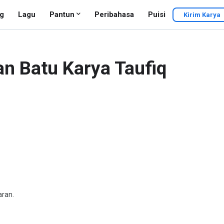
g
Lagu
Pantun
Peribahasa
Puisi
Kirim Karya
n Batu Karya Taufiq
aran.