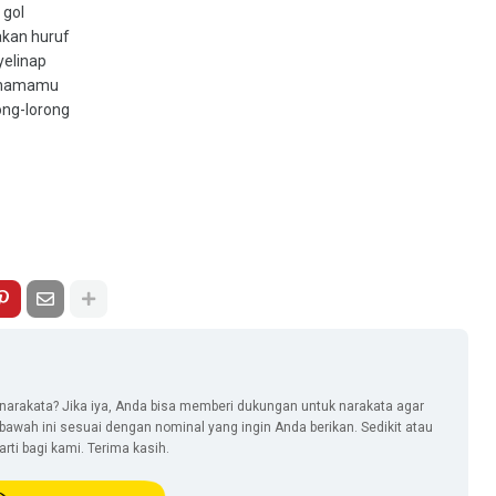
 gol
akan huruf
yelinap
 namamu
ong-lorong
narakata? Jika iya, Anda bisa memberi dukungan untuk narakata agar
i bawah ini sesuai dengan nominal yang ingin Anda berikan. Sedikit atau
ti bagi kami. Terima kasih.