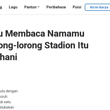
g
Lagu
Pantun
Peribahasa
Puisi
Kirim Karya
Aku Membaca Namamu
rong-lorong Stadion Itu
hani
kutu dengan
muruh
ub satu
elukiskan