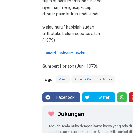
tujuh puncak membilang-bilang
nyeri hari mengucap-ucap
di butir pasir kutulis rindu-rindu
walau huruf habislah sudah
alifbataku belum sebatas allah
(1979)
-
Sutardji Calzoum Bachri
Sumber:
Horison (Juni, 1979).
Tags:
Puisi
Sutardji Calzoum Bachri
Facebook
Twitter
Dukungan
Apakah Anda suka dengan karya-karya yang ada di 
dapat tetap hidup dan update. Silakan klik tombol d