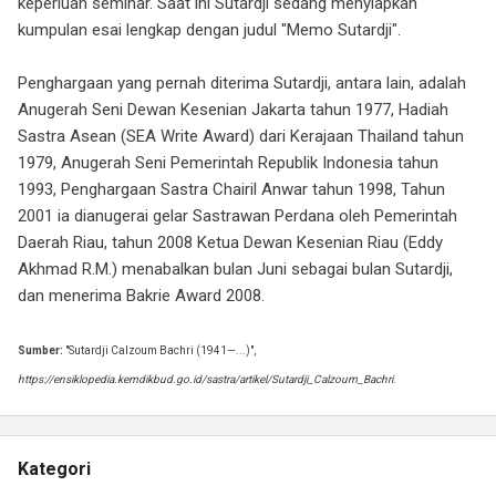
keperluan seminar. Saat ini Sutardji sedang menyiapkan
kumpulan esai lengkap dengan judul "Memo Sutardji".
Penghargaan yang pernah diterima Sutardji, antara lain, adalah
Anugerah Seni Dewan Kesenian Jakarta tahun 1977, Hadiah
Sastra Asean (SEA Write Award) dari Kerajaan Thailand tahun
1979, Anugerah Seni Pemerintah Republik Indonesia tahun
1993, Penghargaan Sastra Chairil Anwar tahun 1998, Tahun
2001 ia dianugerai gelar Sastrawan Perdana oleh Pemerintah
Daerah Riau, tahun 2008 Ketua Dewan Kesenian Riau (Eddy
Akhmad R.M.) menabalkan bulan Juni sebagai bulan Sutardji,
dan menerima Bakrie Award 2008.
Sumber:
"Sutardji Calzoum Bachri (1941—...)",
https://ensiklopedia.kemdikbud.go.id/sastra/artikel/Sutardji_Calzoum_Bachri
.
Kategori