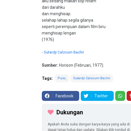
aku sedang makan sop hitam
dari darahku
dan menghisap
selahap lahap segila gilanya
seperti perempuan dalam film biru
menghisap lengan
(1976)
-
Sutardji Calzoum Bachri
Sumber:
Horison (Februari, 1977).
Tags:
Puisi
Sutardji Calzoum Bachri
Facebook
Twitter
Dukungan
Apakah Anda suka dengan karya-karya yang ada di 
dapat tetap hidup dan update. Silakan klik tombol d