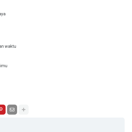
aya
gan waktu
aimu