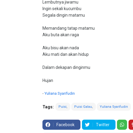
Lembutnya jiwamu
Ingin sekali kucumbu
Segala dingin matamu
Memandang tatap matamu
Aku buta akan raga
Aku bisu akan nada
Aku mati dan akan hidup
Dalam dekapan dinginmu
Hujan
-
Yuliana Syarifudin
Tags:
Puisi
Puisi Galau
Yuliana Syarifudin
Facebook
Twitter