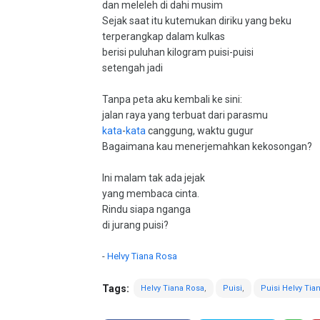
dan meleleh di dahi musim
Sejak saat itu kutemukan diriku yang beku
terperangkap dalam kulkas
berisi puluhan kilogram puisi-puisi
setengah jadi
Tanpa peta aku kembali ke sini:
jalan raya yang terbuat dari parasmu
kata
-
kata
canggung, waktu gugur
Bagaimana kau menerjemahkan kekosongan?
Ini malam tak ada jejak
yang membaca cinta.
Rindu siapa nganga
di jurang puisi?
-
Helvy Tiana Rosa
Tags:
Helvy Tiana Rosa
Puisi
Puisi Helvy Tia