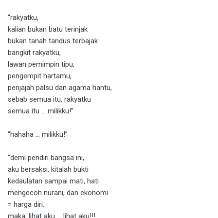
“rakyatku,
kalian bukan batu terinjak
bukan tanah tandus terbajak
bangkit rakyatku,
lawan pemimpin tipu,
pengempit hartamu,
penjajah palsu dan agama hantu,
sebab semua itu, rakyatku
semua itu … milikku!”
“hahaha … milikku!”
“demi pendiri bangsa ini,
aku bersaksi, kitalah bukti
kedaulatan sampai mati, hati
mengecoh nurani, dan ekonomi
= harga diri.
maka, lihat aku … lihat aku!!!