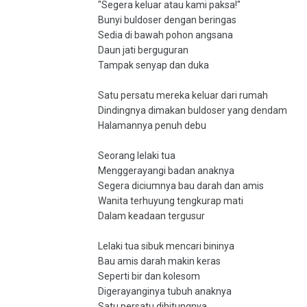
"Segera keluar atau kami paksa!"
Bunyi buldoser dengan beringas
Sedia di bawah pohon angsana
Daun jati berguguran
Tampak senyap dan duka
Satu persatu mereka keluar dari rumah
Dindingnya dimakan buldoser yang dendam
Halamannya penuh debu
Seorang lelaki tua
Menggerayangi badan anaknya
Segera diciumnya bau darah dan amis
Wanita terhuyung tengkurap mati
Dalam keadaan tergusur
Lelaki tua sibuk mencari bininya
Bau amis darah makin keras
Seperti bir dan kolesom
Digerayanginya tubuh anaknya
Satu persatu dihitungnya