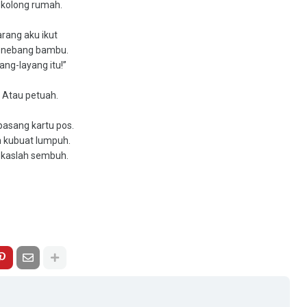
 kolong rumah.
arang aku ikut
menebang bambu.
ng-layang itu!”
. Atau petuah.
pasang kartu pos.
ah kubuat lumpuh.
lekaslah sembuh.