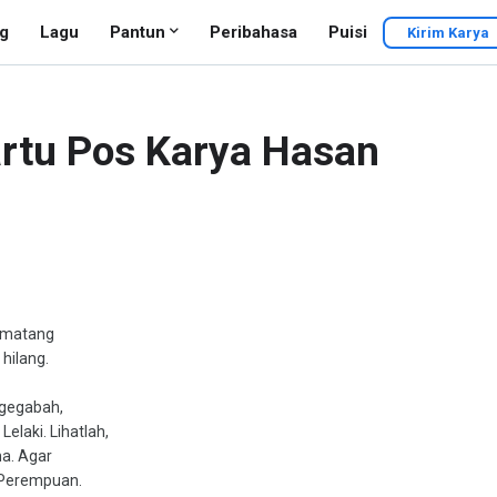
g
Lagu
Pantun
Peribahasa
Puisi
Kirim Karya
artu Pos Karya Hasan
pematang
 hilang.
 gegabah,
Lelaki. Lihatlah,
ma. Agar
a Perempuan.