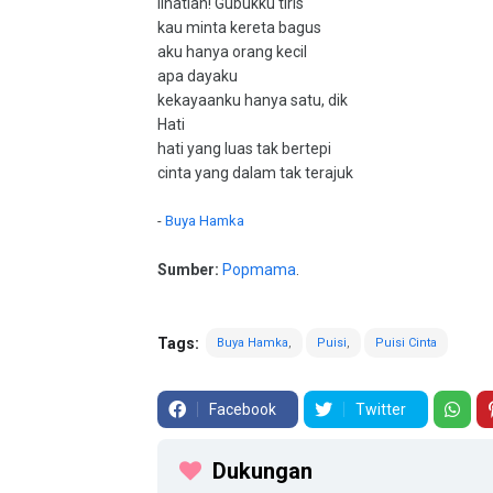
lihatlah! Gubukku tiris
kau minta kereta bagus
aku hanya orang kecil
apa dayaku
kekayaanku hanya satu, dik
Hati
hati yang luas tak bertepi
cinta yang dalam tak terajuk
-
Buya Hamka
Sumber:
Popmama
.
Tags:
Buya Hamka
Puisi
Puisi Cinta
Facebook
Twitter
Dukungan