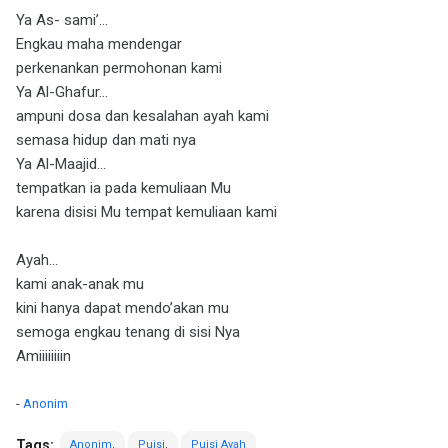
Ya As- sami’...
Engkau maha mendengar
perkenankan permohonan kami
Ya Al-Ghafur...
ampuni dosa dan kesalahan ayah kami
semasa hidup dan mati nya
Ya Al-Maajid...
tempatkan ia pada kemuliaan Mu
karena disisi Mu tempat kemuliaan kami
Ayah...
kami anak-anak mu
kini hanya dapat mendo’akan mu
semoga engkau tenang di sisi Nya
Amiiiiiiiin
-
Anonim
Tags:
Anonim
Puisi
Puisi Ayah