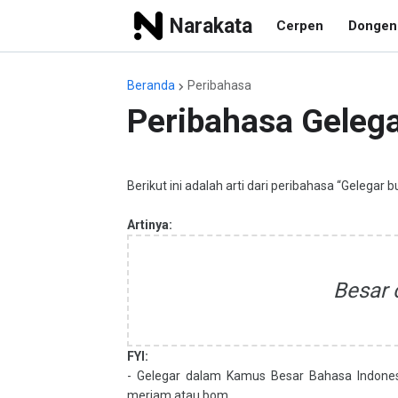
Narakata
Cerpen
Dongen
Beranda
Peribahasa
Peribahasa Gelega
Berikut ini adalah arti dari peribahasa “Gelegar b
Artinya:
Besar c
FYI:
- Gelegar dalam Kamus Besar Bahasa Indonesia
meriam atau bom.