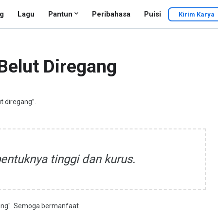
g
Lagu
Pantun
Peribahasa
Puisi
Kirim Karya
Belut Diregang
ut diregang”.
entuknya tinggi dan kurus.
egang". Semoga bermanfaat.